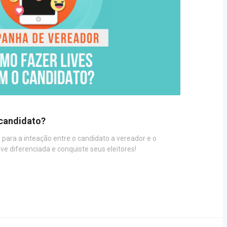
 candidato?
 para a inteação entre o candidato a vereador e o
ve diferenciada e conquiste seus eleitores!