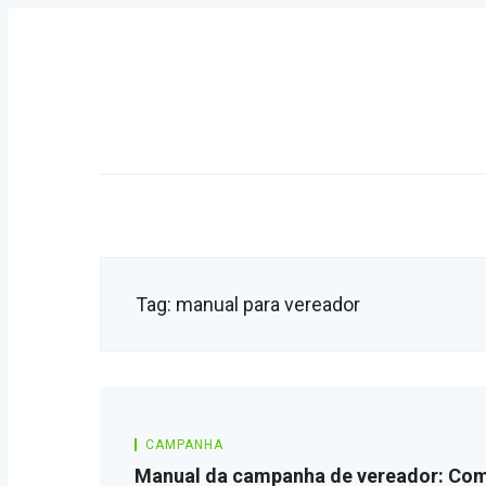
Skip
to
content
Primary
Navigation
Tag:
manual para vereador
CAMPANHA
Manual da campanha de vereador: Com