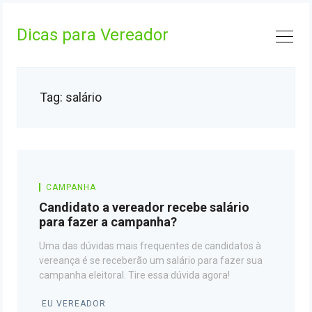
Skip
to
Dicas para Vereador
content
Tag:
salário
CAMPANHA
Candidato a vereador recebe salário
para fazer a campanha?
Uma das dúvidas mais frequentes de candidatos à
vereança é se receberão um salário para fazer sua
campanha eleitoral. Tire essa dúvida agora!
EU VEREADOR