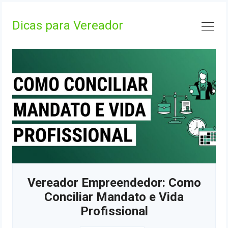
Skip
to
Dicas para Vereador
content
Vereador Empreendedor: Como
Conciliar Mandato e Vida
Profissional