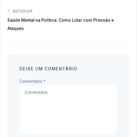
Navegação
ANTERIOR
Post
de
Saúde Mental na Política: Como Lidar com Pressão e
anterior:
Ataques
Post
DEIXE UM COMENTÁRIO
Comentário
*