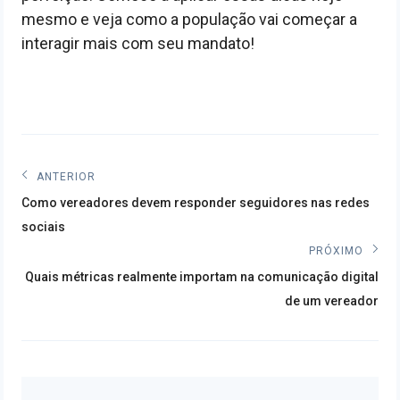
mesmo e veja como a população vai começar a
interagir mais com seu mandato!
Navegação
ANTERIOR
Post
de
Como vereadores devem responder seguidores nas redes
anterior:
sociais
Post
PRÓXIMO
Próximo
Quais métricas realmente importam na comunicação digital
post:
de um vereador