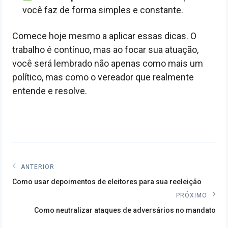
você faz de forma simples e constante.
Comece hoje mesmo a aplicar essas dicas. O
trabalho é contínuo, mas ao focar sua atuação,
você será lembrado não apenas como mais um
político, mas como o vereador que realmente
entende e resolve.
Navegação
ANTERIOR
Post
de
Como usar depoimentos de eleitores para sua reeleição
anterior:
PRÓXIMO
Post
Próximo
Como neutralizar ataques de adversários no mandato
post: