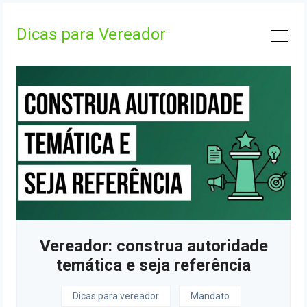
Skip
to
Dicas para Vereador
content
Vereador: construa autoridade
temática e seja referência
Dicas para vereador
Mandato