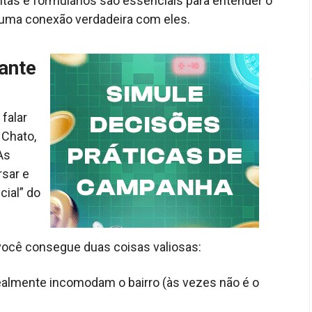
tas e formulários são essenciais para entender o
 uma conexão verdadeira com eles.
ante
falar
 Chato,
As
rsar e
cial” do
você consegue duas coisas valiosas:
almente incomodam o bairro (às vezes não é o