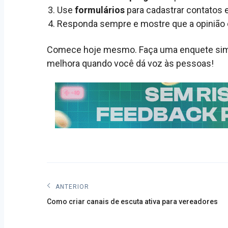
Use
formulários
para cadastrar contatos 
Responda sempre e mostre que a opinião d
Comece hoje mesmo. Faça uma enquete simp
melhora quando você dá voz às pessoas!
Navegação
ANTERIOR
Post
de
Como criar canais de escuta ativa para vereadores
anterior:
Post