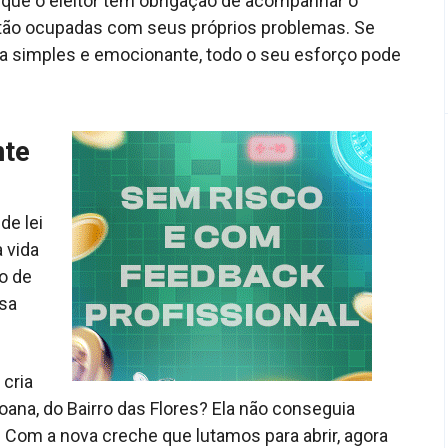
que o eleitor tem obrigação de acompanhar o
estão ocupadas com seus próprios problemas. Se
ma simples e emocionante, todo o seu esforço pode
nte
de lei
 vida
o de
sa
 cria
oana, do Bairro das Flores? Ela não conseguia
o. Com a nova creche que lutamos para abrir, agora