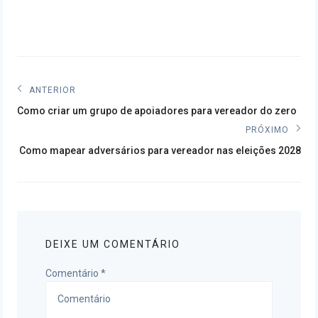
Navegação
ANTERIOR
Post
de
Como criar um grupo de apoiadores para vereador do zero
anterior:
PRÓXIMO
Post
Próximo
Como mapear adversários para vereador nas eleições 2028
post:
DEIXE UM COMENTÁRIO
Comentário
*