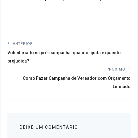
Navegação
ANTERIOR
Post
de
Voluntariado na pré-campanha: quando ajuda e quando
anterior:
prejudica?
Post
PRÓXIMO
Próximo
Como Fazer Campanha de Vereador com Orçamento
post:
Limitado
DEIXE UM COMENTÁRIO