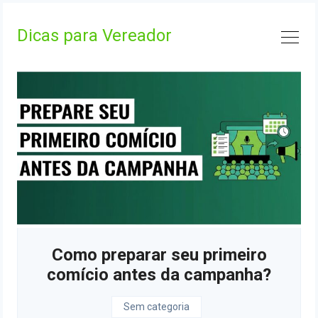
Skip
to
Dicas para Vereador
content
Como preparar seu primeiro
comício antes da campanha?
Sem categoria