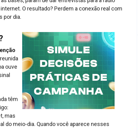
as bases, param de dar entrevistas para a rádio
internet. O resultado? Perdem a conexão real com
 por dia.
?
tenção
 reunida
soa ouve
sinal
inda têm
igo:
et, mas
nal do meio-dia. Quando você aparece nesses