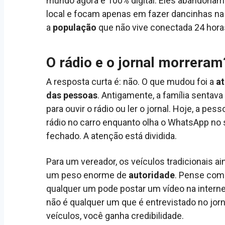
mundo agora é 100% digital. Eles abandonam 
local e focam apenas em fazer dancinhas na 
a
população
que não vive conectada 24 horas
O rádio e o jornal morreram
A resposta curta é: não. O que mudou foi a
a
das pessoas
. Antigamente, a família sentava
para ouvir o rádio ou ler o jornal. Hoje, a pes
rádio no carro enquanto olha o WhatsApp no 
fechado. A atenção está dividida.
Para um vereador, os veículos tradicionais a
um peso enorme de
autoridade
. Pense com
qualquer um pode postar um vídeo na intern
não é qualquer um que é entrevistado no jor
veículos, você ganha credibilidade.