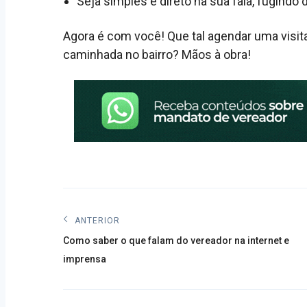
Seja simples e direto na sua fala, fugindo d
Agora é com você! Que tal agendar uma visita
caminhada no bairro? Mãos à obra!
Navegação
ANTERIOR
Post
de
Como saber o que falam do vereador na internet e
anterior:
imprensa
Post