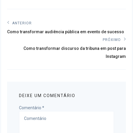
Navegação
ANTERIOR
Post
de
Como transformar audiência pública em evento de sucesso
anterior:
PRÓXIMO
Post
Próximo
Como transformar discurso da tribuna em post para
post:
Instagram
DEIXE UM COMENTÁRIO
Comentário
*