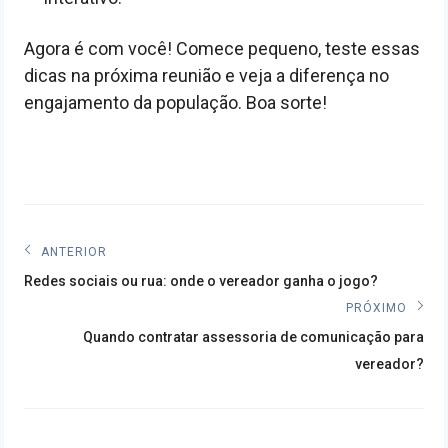
Agora é com você! Comece pequeno, teste essas
dicas na próxima reunião e veja a diferença no
engajamento da população. Boa sorte!
Navegação
ANTERIOR
Post
de
Redes sociais ou rua: onde o vereador ganha o jogo?
anterior:
PRÓXIMO
Post
Próximo
Quando contratar assessoria de comunicação para
post:
vereador?