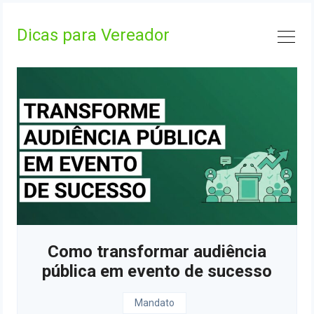
Skip
to
Dicas para Vereador
content
Como transformar audiência
pública em evento de sucesso
Mandato